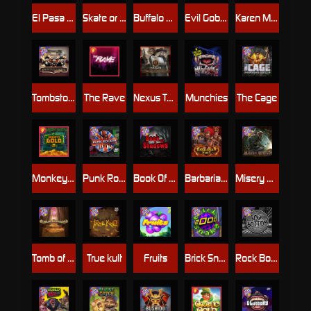
El Pasa Gunfight xNudge
Skate or Die
Buffalo Hunter
Evil Goblins xBomb
Karen Maneater
Tombstone No Mercy
The Rave
Nexus Tombstone RIP
Munchies
The Cage
Monkey's Gold xPays
Punk Rocker
Book Of Shadows
Barbarian Fury
Misery Mining
Tomb of Akhenaten
True kult
Fruits
Brick Snake 2000
Rock Bottom