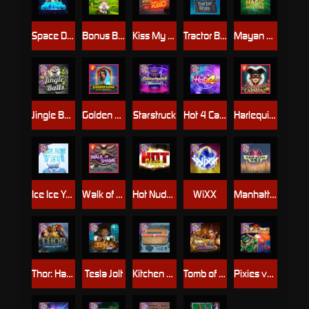
Space Donkey
Bonus Bunnies
Kiss My Chainsaw
Tractor Beam
Mayan Magic Wildfire
Jingle Balls
Golden Genie And The Walking Wilds
Starstruck
Hot 4 Cash
Harlequin Carnival
Ice Ice Yeti
Walk of Shame
Hot Nudge
WiXX
Manhattan Goes Wild
Thor: Hammer Time
Tesla Jolt
Kitchen Drama: Sushi Mania
Tomb of Nefertiti
Pixies vs Pirates