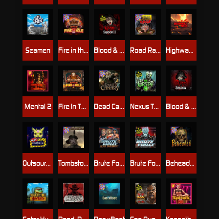
Seamen
Fire in the Hole 2
Blood & Shadow 2
Road Rage
Highway to Hell
Mental 2
Fire In The Hole xBomb
Dead Canary
Nexus The Crypt
Blood & Shadow
Outsourced
Tombstone RIP
Brute Force: Alien Onslaught
Brute Force
Beheaded