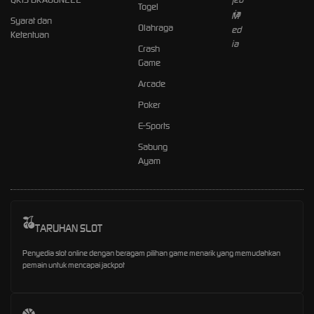
Togel
Syarat dan
Olahraga
Ketentuan
Crash
Game
Arcade
Poker
E-Sports
Sabung
Ayam
TARUHAN SLOT
Penyedia slot online dengan beragam pilihan game menarik yang memudahkan
pemain untuk mencapai jackpot