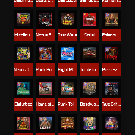
Gator Hunters
Dead, Dead, or Deader
Das xBoot
San Quentin 2: Death Row
Kenneth Must Die
Infectious 5 xWays
Nexus Blood & Shadow
Tsar Wars
Serial
Folsom Prison
Nexus Outsourced
Punk Rocker 2
Flight Mode
Tombstone Slaughter
Possessed
Disturbed
Home of the Brave
Punk Toilet
Deadwood R.I.P
True Grit Redemption