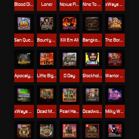
Blood Diamond
Loner
Nexus Fire In The Hole xBomb
Nine To Five
xWays Hoarder 2
San Quentin xWays
Bounty Hunters xNudge®
Kill Em All
Bangkok Hilton
The Border
Apocalypse Super xNudge
Little Bighorn
D Day
Stockholm Syndrome
Warrior Graveyard xNudge
xWays Hoarder xSplit
Dead Men Walking
Pearl Harbor
Deadwood xNudge
Milky Ways