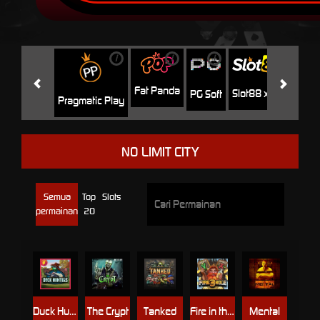
i
i
i
i
i
Facha
Fat Panda
Slot88 x PP
PG Soft
Pragmatic Play
NO LIMIT CITY
Semua
Top
Slots
permainan
20
Duck Hunters
The Crypt
Tanked
Fire in the Hole 3
Mental