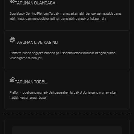
TARUHAN OLAHRAGA
Sportsbook Gaming Platform Terbaik menawarkan lebih banyak game, odds yang
lebih tinggi, dan menyediakan pilihan yang lebih banyak untuk pemain.
TARUHAN LIVE KASINO
Platform Pilihan bagi perusahaan-perusahaan terbaik di dunia, dengan pilihan
variasi game terbanyak
TARUHAN TOGEL
Platform togel yang menarik dari perusahan terbaik di dunia yang menawarkan
hadiah kemenangan besar