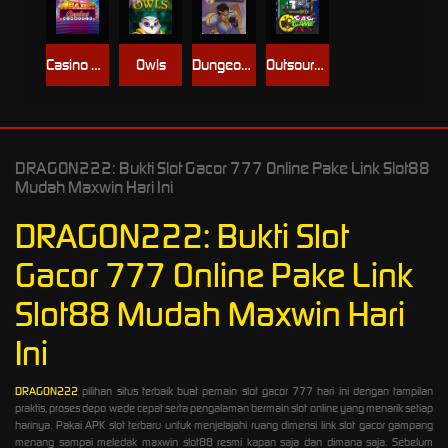
Casino Win Spin
Owls
Dungeon Quest
Outsourced: Slash Game
DRAGON222: Bukti Slot Gacor 777 Online Pake Link Slot88
Mudah Maxwin Hari Ini
DRAGON222: Bukti Slot
Gacor 777 Online Pake Link
Slot88 Mudah Maxwin Hari
Ini
DRAGON222
pilihan situs terbaik buat pemain slot gacor 777 hari ini dengan tampilan
praktis, proses depo wede cepat serta pengalaman bermain slot online yang menarik setiap
harinya. Pakai APK slot terbaru untuk menjelajahi ruang dimensi link slot gacor gampang
menang sampai meledak maxwin slot88 resmi kapan saja dan dimana saja. Sebelum