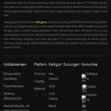
melakukan depo 5k via qris, sebaiknya tinjau informasi situs slot gacor 777 terlebih dahulu,
kemudian cek ombak game slot88 online mulai dari bet kecil. Jika RTP (Return-to-Player) lagi
wangi segera gas jangan kasih ampun, kalo anyep langsung cabut jangan tunggu modal
abis.
Sebagai gerbang utama link
slot gacor
gampang menang, DRAGON222 turut menyediakan
metode pembayaran yang bervariasi seperti transfer bank lokal, QRIS, E-wallet, serta pulsa
dengan waktu proses hanya sekedipan mata. Menariknya, situs slot gacor hari ini juga
menawarkan event, promo dan bonus melimpah gratis untuk semua member setia tanpa di
undi. Ketimbang bingung nyari situs slot gacor 777 online terpercaya di zaman begini,
mending langsung aja daftar DRAGON222 spesialis link slot88 resmi gampang menang
maxwin 2026.
Kebijaksanaan
Platform
Kategori
Dukungan
Komunitas
Responsible
Promosi
Hot
Instagra
Gambling
Games
m
Loyalty
Pusat Bantuan
Slots
Twitter
Referral
Tentang
Live
Facebo
DRAGON222
Casino
ok
Deposit Mudah via
Race
QRIS DRAGON222