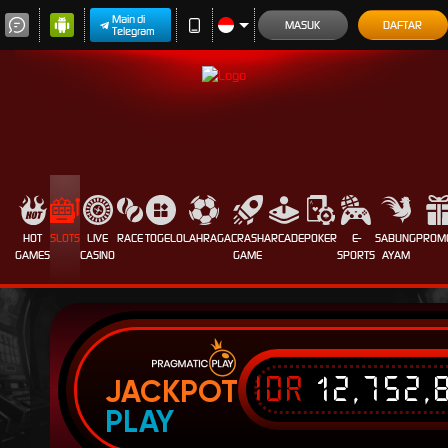
Main di
MASUK
DAFTAR
Telegram
HOT
SLOTS
LIVE
RACE
TOGEL
OLAHRAGA
CRASH
ARCADE
POKER
E-
SABUNG
PROM
GAMES
CASINO
GAME
SPORTS
AYAM
IDR
12,752,
JACKPOT
PLAY