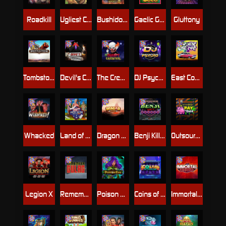
Roadkill
Ugliest Catch
Bushido Way xNudge
Gaelic Gold
Gluttony
Tombstone
Devil's Crossroad
The Creepy Carnival
DJ Psycho
East Coast Vs West Coast
Whacked
Land of the Free
Dragon Tribe
Benji Killed in Vegas
Outsourced: Payday
Legion X
Remember Gulag
Poison Eve
Coins of Fortune
Immortal Fruits