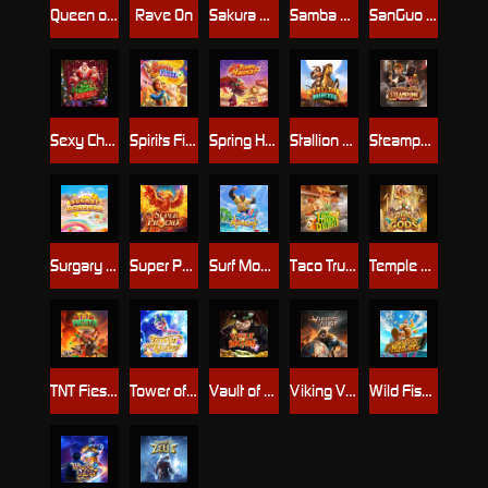
Queen of Aztec
Rave On
Sakura Neko
Samba Fiesta
SanGuo - The Brotherhood
Sexy Christmas Sirens
Spirits Fiesta
Spring Harvest
Stallion Princess
Steampunk Reloaded
Surgary bonanza
Super Phoenix
Surf Monkey
Taco Truck Delight
Temple of Gods
TNT Fiesta
Tower of Riches
Vault of Riches
Viking Valor
Wild Fish Hunter