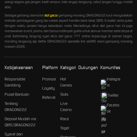
wangi segera gas jangan kasih ampun, kalo anyep langsung cabut jangan tunggu modal
abis.
Sebagai gerbang utama link
slot gacor
gampang menang, DRAGON222 turut menyediakan
metode pembayaran yang bervariasi seperti transfer bank lokal, QRIS, E-wallet, serta pulsa
dengan waktu proses hanya sekedipan mata. Menariknya, situs slot gacor hari ini juga
menawarkan event, promo dan bonus melimpah gratis untuk semua member setia tanpa di
undi. Ketimbang bingung nyari situs slot gacor 777 online terpercaya di zaman begini,
mending langsung aja daftar DRAGON222 spesialis link slot88 resmi gampang menang
maxwin 2026.
Kebijaksanaan
Platform
Kategori
Dukungan
Komunitas
Responsible
Promosi
Hot
Instagra
Gambling
Games
m
Loyalty
Pusat Bantuan
Slots
Twitter
Referral
Tentang
Live
Facebo
DRAGON222
Casino
ok
Deposit Mudah via
Race
QRIS DRAGON222
Togel
Syarat dan