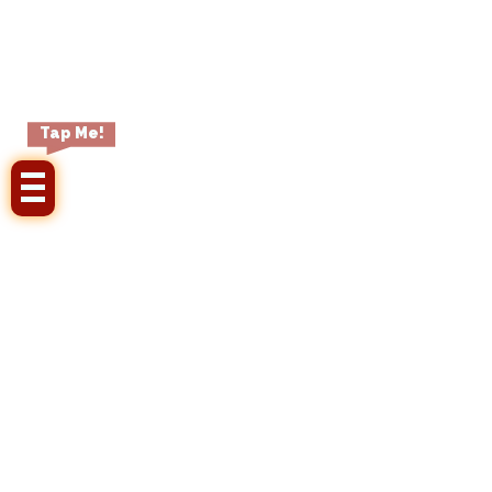
Tap Me!