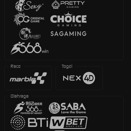
Race
Togel
Olahraga