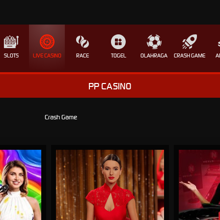
SLOTS
LIVE CASINO
RACE
TOGEL
OLAHRAGA
CRASH GAME
A
PP CASINO
Crash Game