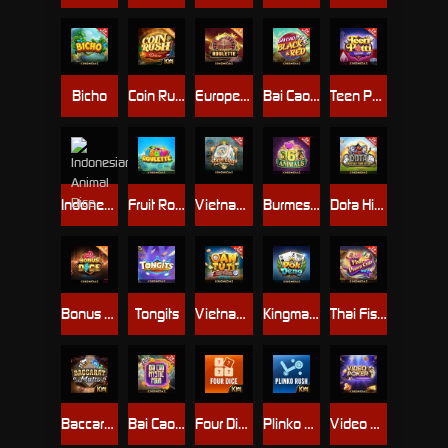
Bicho
Coin Rush Deluxe
European Roulette
Bai Cao Black & Red
Teen Patti Versus
Indonesian Animal Dice
Fruit Roulette
Vietnam Fish Prawn Crab
Burmese 6 Animals
Dota Hi-Lo
Bonus Dice
Tongits
Vietnam Rock Paper Scissors
Kingmaker Pok Deng
Thai Fish Prawn Crab GO!
Baccarat: Multi
Bai Cao Mystic Four
Four Dice
Plinko Rush
Video Poker