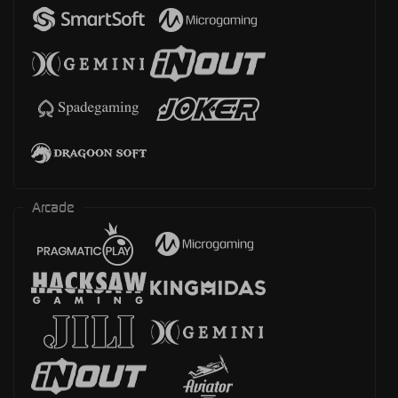
Arcade