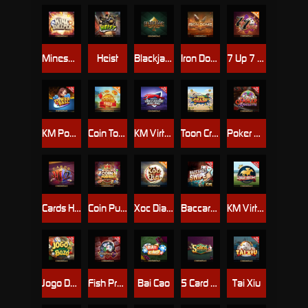
Minesweeper
Heist
Blackjack
Iron Dome
7 Up 7 Down
KM Power Ball
Coin Toss
KM Virtual Greyhound Racing
Toon Crash
Poker Roulette
Cards Hi Lo
Coin Pusher
Xoc Dia Lightning
Baccarat: Swipe
KM Virtual Horse Racing
Jogo De Bozo
Fish Prawn Crab 2
Bai Cao
5 Card Poker
Tai Xiu