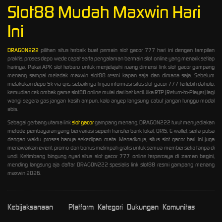
Slot88 Mudah Maxwin Hari
Ini
DRAGON222
pilihan situs terbaik buat pemain slot gacor 777 hari ini dengan tampilan
praktis, proses depo wede cepat serta pengalaman bermain slot online yang menarik setiap
harinya. Pakai APK slot terbaru untuk menjelajahi ruang dimensi link slot gacor gampang
menang sampai meledak maxwin slot88 resmi kapan saja dan dimana saja. Sebelum
melakukan depo 5k via qris, sebaiknya tinjau informasi situs slot gacor 777 terlebih dahulu,
kemudian cek ombak game slot88 online mulai dari bet kecil. Jika RTP (Return-to-Player) lagi
wangi segera gas jangan kasih ampun, kalo anyep langsung cabut jangan tunggu modal
abis.
Sebagai gerbang utama link
slot gacor
gampang menang, DRAGON222 turut menyediakan
metode pembayaran yang bervariasi seperti transfer bank lokal, QRIS, E-wallet, serta pulsa
dengan waktu proses hanya sekedipan mata. Menariknya, situs slot gacor hari ini juga
menawarkan event, promo dan bonus melimpah gratis untuk semua member setia tanpa di
undi. Ketimbang bingung nyari situs slot gacor 777 online terpercaya di zaman begini,
mending langsung aja daftar DRAGON222 spesialis link slot88 resmi gampang menang
maxwin 2026.
Kebijaksanaan
Platform
Kategori
Dukungan
Komunitas