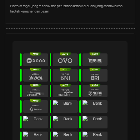
Platform togel yang menarik dari perusahan terbaik di dunia yang menawarkan
hadiah kemenangan besar