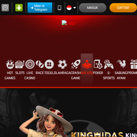
Main di
MASUK
DAFTAR
Telegram
HOT
SLOTS
LIVE
RACE
TOGEL
OLAHRAGA
CRASH
ARCADE
POKER
E-
SABUNG
PROM
GAMES
CASINO
GAME
SPORTS
AYAM