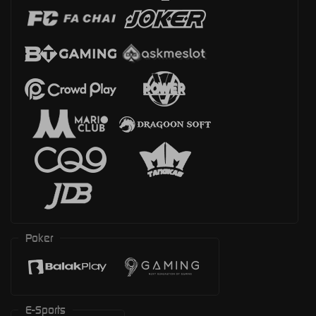
Poker
E-Sports