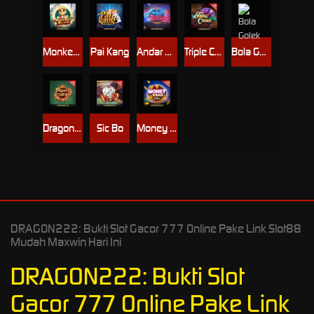
Monkey King Roulette
Pai Kang
Andar Bahar
Triple Chance
Bola Golek
Dragon Tiger 2
Sic Bo
Money Wheel Deluxe
DRAGON222: Bukti Slot Gacor 777 Online Pake Link Slot88
Mudah Maxwin Hari Ini
DRAGON222: Bukti Slot
Gacor 777 Online Pake Link